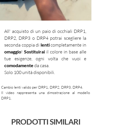
GIUDIZIO DI PIETRA DESIGN
- SOSTITUIRE LE LENTI
EYEWEAR CO., OGGETTIVAMENTE
EVENTUALMENTE DANNEGGIATE
IMPOSSIBILE O ECCESSIVAMENTE
(GRAFFIATE, ECC.) E USARE SOLO
ONEROSA, LA SOSTITUZIONE
ACCESSORI E PARTI DI RICAMBIO
All' acquisto di un paio di occhiali DRP1,
POTRÀ ALTRESÌ AVVENIRE CON
ORIGINALI.
DRP2, DRP3 o DRP4 potrai scegliere la
UN MODELLO PIÙ RECENTE DI
seconda coppia di
lenti
completamente in
EGUALE QUALITÀ E VALORE.
omaggio
!
Sostituirai
il colore in base alle
IL CONSUMATORE CHE NON
tue esigenze, ogni volta che vuoi e
FOSSE IN GRADO DI ESIBIRE IL
comodamente
da casa.
DOCUMENTO RILASCIATO IN FASE
Solo 100 unità disponibili.
DI ACQUISTO, RIPORTANTE I DATI
DI PERSONA FISICA/GIURIDICA,
LA DATA DI ACQUISTO ED IL
Cambio lenti valido per DRP1, DRP2, DRP3, DRP4.
Il video rappresenta una dimostrazione al modello
MODELLO PERDERÀ IL DIRITTO
DRP1.
ALLA GARANZIA (IN CASO DI
ACQUISTO ON-LINE DAL SITO
WWW.PIETRAEYE.COM È
PRODOTTI SIMILARI
NECESSARIO MOSTRARE IL