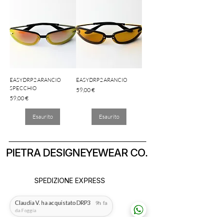
EASYDRP2 ARANCIO
EASYDRP2 ARANCIO
SPECCHIO
Prezzo
59,00 €
Prezzo
59,00 €
Esaurito
Esaurito
PIETRA DESIGNEYEWEAR CO.
SPEDIZIONE EXPRESS
Claudia V. ha acquistato DRP3
9h fa
SPEDIZIONE GRATUITA
da Foggia