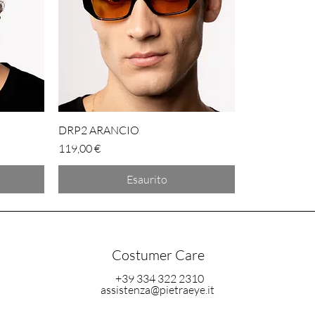
DRP2 ARANCIO
Prezzo
119,00 €
Esaurito
Costumer Care
+39 334 322 2310
assistenza@pietraeye.it