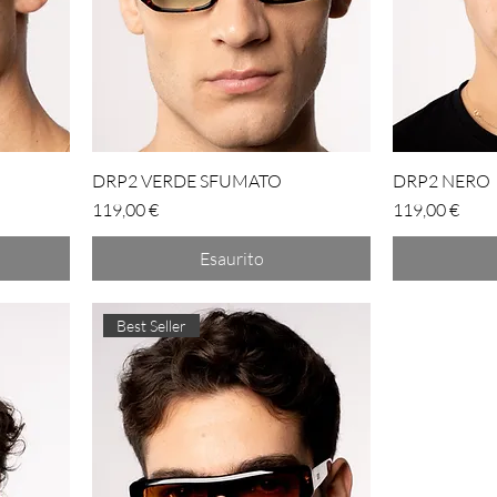
DRP2 VERDE SFUMATO
DRP2 NERO
Prezzo
Prezzo
119,00 €
119,00 €
Esaurito
Best Seller