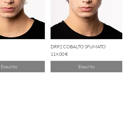
DRP2 COBALTO SFUMATO
Prezzo
119,00 €
Esaurito
Esaurito