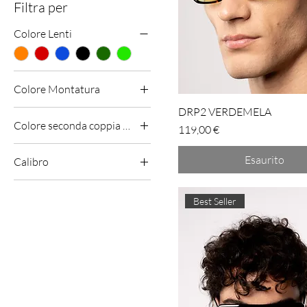
Filtra per
Colore Lenti
Colore Montatura
DRP2 VERDEMELA
Colore seconda coppia lenti (omaggio)
Prezzo
119,00 €
Esaurito
Calibro
54 - 17 - 145
Best Seller