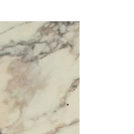
DALLA GARANZIA I VIZI E/O LE
MBIO DIFETTOSE A CAUSA DI:
RVANZA DELLE INDICAZIONI
TO;
RIO DEL PRODOTTO;
EFFETTUATE DA PERSONALE
ATO;
RA DEI COMPONENTI;
N POSSONO ESSERE
 DIFETTI DI FABBRICAZIONE
O DI ESEMPIO, DANNI DA
ANNEGGIAMENTI IN SEGUITO
I, DANNI CAUSATI DA AGENTI
 DANNI CONSEGUENTI FURTI
CLAUSOLE DI GARANZIA SONO
IMMODIFICABILI.
I EFFETTUATE IN GARANZIA O
ONE DEL PRODOTTO NON