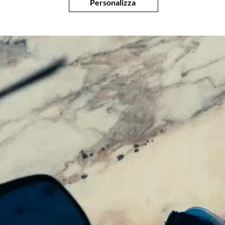
SONO ESCLUSI 
Personalizza
PARTI DI RICA
MANCATA OSSE
DI TRATTAMEN
L’USO IMPROP
RIPARAZIONI 
NON AUTORIZZ
NORMALE USU
DANNI CHE NO
ATTRIBUIBILI A
COME, A TITOL
TRASPORTO, D
A COLPI O URT
ATMOSFERICI,
O INCENDI.
LE PRESENTI 
TASSATIVE ED 
LE RIPARAZION
LA SOSTITUZI