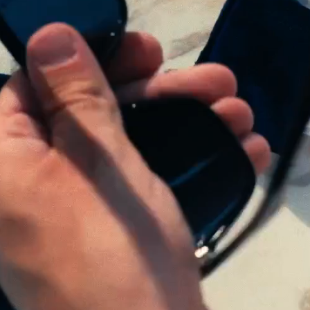
RINNOVANO O 
SCADENZA DELL
LA GARANZIA È
EFFETTUATO D
AUTORIZZATO. 
CENTRO AUTOR
CONSUMATORE
VENDITORE O 
EYEWEAR CO.
ALL’INDIRIZZO
M