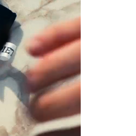
PROLUNGANO I TERMINI DI
A STESSA.
 VALIDA SE L’INTERVENTO È
A UN CENTRO ASSISTENZA
PER L’IDENTIFICAZIONE DEL
IZZATO COMPETENTE IL
 DOVRÀ CONTATTARE IL
CONTATTARE PIETRA DESIGN
 ASSISTENZA@PIETRAEYE.CO